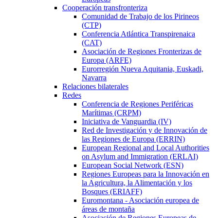
Cooperación transfronteriza
Comunidad de Trabajo de los Pirineos
(CTP)
Conferencia Atlántica Transpirenaica
(CAT)
Asociación de Regiones Fronterizas de
Europa (ARFE)
Eurorregión Nueva Aquitania, Euskadi,
Navarra
Relaciones bilaterales
Redes
Conferencia de Regiones Periféricas
Marítimas (CRPM)
Iniciativa de Vanguardia (IV)
Red de Investigación y de Innovación de
las Regiones de Europa (ERRIN)
European Regional and Local Authorities
on Asylum and Immigration (ERLAI)
European Social Network (ESN)
Regiones Europeas para la Innovación en
la Agricultura, la Alimentación y los
Bosques (ERIAFF)
Euromontana - Asociación europea de
áreas de montaña
Asociación de Regiones Europeas de