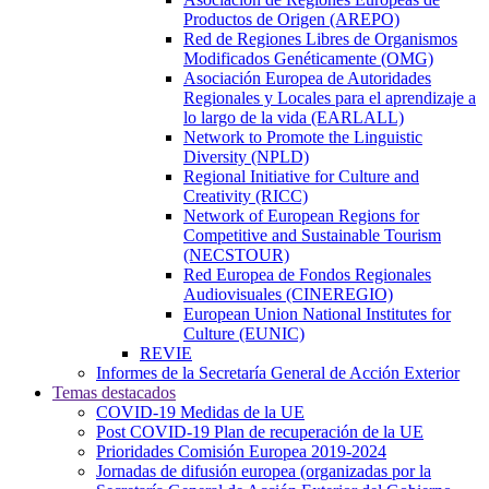
Productos de Origen (AREPO)
Red de Regiones Libres de Organismos
Modificados Genéticamente (OMG)
Asociación Europea de Autoridades
Regionales y Locales para el aprendizaje a
lo largo de la vida (EARLALL)
Network to Promote the Linguistic
Diversity (NPLD)
Regional Initiative for Culture and
Creativity (RICC)
Network of European Regions for
Competitive and Sustainable Tourism
(NECSTOUR)
Red Europea de Fondos Regionales
Audiovisuales (CINEREGIO)
European Union National Institutes for
Culture (EUNIC)
REVIE
Informes de la Secretaría General de Acción Exterior
Temas destacados
COVID-19 Medidas de la UE
Post COVID-19 Plan de recuperación de la UE
Prioridades Comisión Europea 2019-2024
Jornadas de difusión europea (organizadas por la