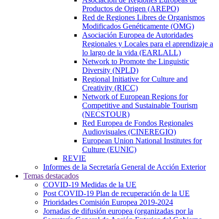
Productos de Origen (AREPO)
Red de Regiones Libres de Organismos
Modificados Genéticamente (OMG)
Asociación Europea de Autoridades
Regionales y Locales para el aprendizaje a
lo largo de la vida (EARLALL)
Network to Promote the Linguistic
Diversity (NPLD)
Regional Initiative for Culture and
Creativity (RICC)
Network of European Regions for
Competitive and Sustainable Tourism
(NECSTOUR)
Red Europea de Fondos Regionales
Audiovisuales (CINEREGIO)
European Union National Institutes for
Culture (EUNIC)
REVIE
Informes de la Secretaría General de Acción Exterior
Temas destacados
COVID-19 Medidas de la UE
Post COVID-19 Plan de recuperación de la UE
Prioridades Comisión Europea 2019-2024
Jornadas de difusión europea (organizadas por la