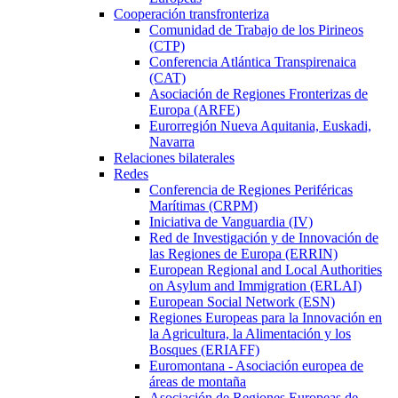
Cooperación transfronteriza
Comunidad de Trabajo de los Pirineos
(CTP)
Conferencia Atlántica Transpirenaica
(CAT)
Asociación de Regiones Fronterizas de
Europa (ARFE)
Eurorregión Nueva Aquitania, Euskadi,
Navarra
Relaciones bilaterales
Redes
Conferencia de Regiones Periféricas
Marítimas (CRPM)
Iniciativa de Vanguardia (IV)
Red de Investigación y de Innovación de
las Regiones de Europa (ERRIN)
European Regional and Local Authorities
on Asylum and Immigration (ERLAI)
European Social Network (ESN)
Regiones Europeas para la Innovación en
la Agricultura, la Alimentación y los
Bosques (ERIAFF)
Euromontana - Asociación europea de
áreas de montaña
Asociación de Regiones Europeas de