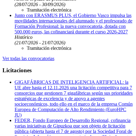
(28/07/2026 - 30/09/2026)
Tramitación electrónica
Junto con ERASMUS PLUS, el Gobierno Vasco impulsa las
movilidades internacionales del alumnado y el profesorado de
Formación Profesional: la nueva convocatoria, dotada con
500.000 euros, las cofinanciará durante el curso 2026-2027
Histórico
(21/07/2026 - 21/07/2026)
Tramitación electrónica
Ver todas las convocatorias
Licitaciones
GIGAFÁBRICAS DE INTELIGENCIA ARTIFICIAL: la
UE abre hasta el 12.11.2026 una licitación competitiva para 7
consorcios que gestionen 7 gigafábricas según sus prioridades
estratégicas de excelencia y de apoyo a agentes
socioeconómicos, todo ello en el marco de la empresa Común
Europea de Computación de Alto Rendimiento (EuroHPC
JU)
FEDER, Fondo Europeo de Desarrollo Regional, cofinancia
varias iniciativas de Gipuzkoa que son objeto de licitación
pública (abierta hasta el 7 de agosto) por la Sociedad Foral de