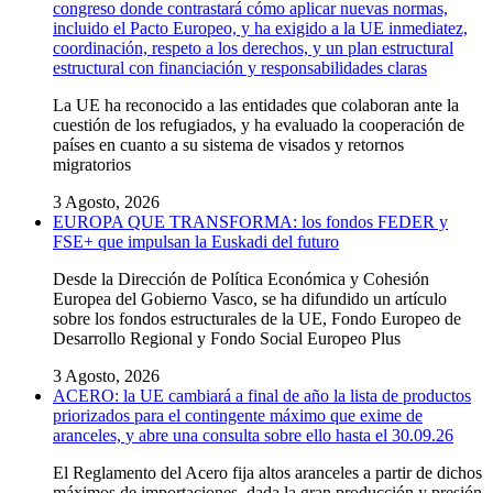
congreso donde contrastará cómo aplicar nuevas normas,
incluido el Pacto Europeo, y ha exigido a la UE inmediatez,
coordinación, respeto a los derechos, y un plan estructural
estructural con financiación y responsabilidades claras
La UE ha reconocido a las entidades que colaboran ante la
cuestión de los refugiados, y ha evaluado la cooperación de
países en cuanto a su sistema de visados y retornos
migratorios
3 Agosto, 2026
EUROPA QUE TRANSFORMA: los fondos FEDER y
FSE+ que impulsan la Euskadi del futuro
Desde la Dirección de Política Económica y Cohesión
Europea del Gobierno Vasco, se ha difundido un artículo
sobre los fondos estructurales de la UE, Fondo Europeo de
Desarrollo Regional y Fondo Social Europeo Plus
3 Agosto, 2026
ACERO: la UE cambiará a final de año la lista de productos
priorizados para el contingente máximo que exime de
aranceles, y abre una consulta sobre ello hasta el 30.09.26
El Reglamento del Acero fija altos aranceles a partir de dichos
máximos de importaciones, dada la gran producción y presión