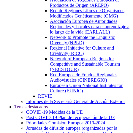
Productos de Origen (AREPO)
Red de Regiones Libres de Organismos
Modificados Genéticamente (OMG)
Asociación Europea de Autoridades
Regionales y Locales para el aprendizaje a
lo largo de la vida (EARLALL)
Network to Promote the Linguistic
Diversity (NPLD)
Regional Initiative for Culture and
Creativity (RICC)
Network of European Regions for
Competitive and Sustainable Tourism
(NECSTOUR)
Red Europea de Fondos Regionales
Audiovisuales (CINEREGIO)
European Union National Institutes for
Culture (EUNIC)
REVIE
Informes de la Secretaría General de Acción Exterior
Temas destacados
COVID-19 Medidas de la UE
Post COVID-19 Plan de recuperación de la UE
Prioridades Comisión Europea 2019-2024
Jornadas de difusión europea (organizadas por la