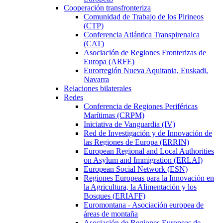
Cooperación transfronteriza
Comunidad de Trabajo de los Pirineos
(CTP)
Conferencia Atlántica Transpirenaica
(CAT)
Asociación de Regiones Fronterizas de
Europa (ARFE)
Eurorregión Nueva Aquitania, Euskadi,
Navarra
Relaciones bilaterales
Redes
Conferencia de Regiones Periféricas
Marítimas (CRPM)
Iniciativa de Vanguardia (IV)
Red de Investigación y de Innovación de
las Regiones de Europa (ERRIN)
European Regional and Local Authorities
on Asylum and Immigration (ERLAI)
European Social Network (ESN)
Regiones Europeas para la Innovación en
la Agricultura, la Alimentación y los
Bosques (ERIAFF)
Euromontana - Asociación europea de
áreas de montaña
Asociación de Regiones Europeas de