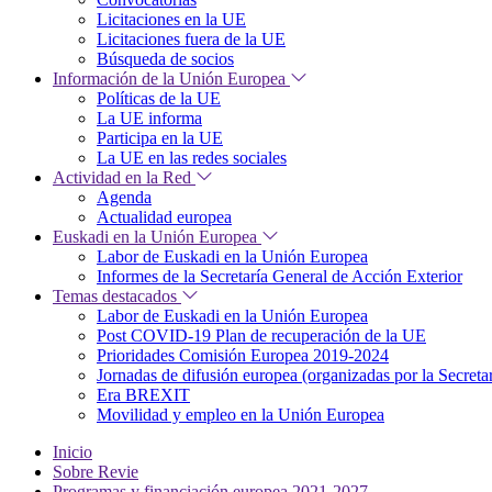
Licitaciones en la UE
Licitaciones fuera de la UE
Búsqueda de socios
Información de la Unión Europea
Políticas de la UE
La UE informa
Participa en la UE
La UE en las redes sociales
Actividad en la Red
Agenda
Actualidad europea
Euskadi en la Unión Europea
Labor de Euskadi en la Unión Europea
Informes de la Secretaría General de Acción Exterior
Temas destacados
Labor de Euskadi en la Unión Europea
Post COVID-19 Plan de recuperación de la UE
Prioridades Comisión Europea 2019-2024
Jornadas de difusión europea (organizadas por la Secret
Era BREXIT
Movilidad y empleo en la Unión Europea
Inicio
Sobre Revie
Programas y financiación europea 2021-2027