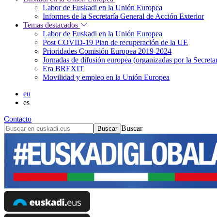
Labor de Euskadi en la Unión Europea
Informes de la Secretaría General de Acción Exterior
Temas destacados
Labor de Euskadi en la Unión Europea
Post COVID-19 Plan de recuperación de la UE
Prioridades Comisión Europea 2019-2024
Jornadas de difusión europea (organizadas por la Secret
Era BREXIT
Movilidad y empleo en la Unión Europea
eu
es
Contacto
Buscar