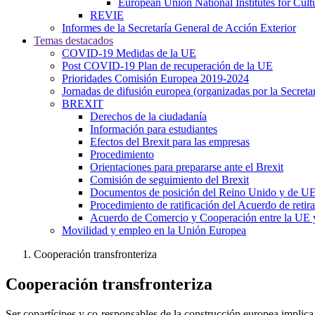
European Union National Institutes for Cul
REVIE
Informes de la Secretaría General de Acción Exterior
Temas destacados
COVID-19 Medidas de la UE
Post COVID-19 Plan de recuperación de la UE
Prioridades Comisión Europea 2019-2024
Jornadas de difusión europea (organizadas por la Secret
BREXIT
Derechos de la ciudadanía
Información para estudiantes
Efectos del Brexit para las empresas
Procedimiento
Orientaciones para prepararse ante el Brexit
Comisión de seguimiento del Brexit
Documentos de posición del Reino Unido y de U
Procedimiento de ratificación del Acuerdo de retir
Acuerdo de Comercio y Cooperación entre la UE 
Movilidad y empleo en la Unión Europea
Cooperación transfronteriza
Cooperación transfronteriza
Ser copartícipes y co-responsables de la construcción europea implica