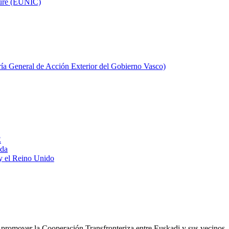
ture (EUNIC)
aría General de Acción Exterior del Gobierno Vasco)
E
ada
y el Reino Unido
 promover la Cooperación Transfronteriza entre Euskadi y sus vecinos, 