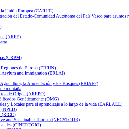
on la Unión Europea (CARUE)
tración del Estado-Comunidad Autónoma del País Vasco para asuntos 
)
ropa (ARFE)
arra
imas (CRPM)
as Regiones de Europa (ERRIN)
on Asylum and Immigration (ERLAI)
 Agricultura, la Alimentación y los Bosques (ERIAFF)
 de montaña
uctos de Origen (AREPO)
dificados Genéticamente (OMG)
es y Locales para el aprendizaje a lo largo de la vida (EARLALL)
ty (NPLD)
ty (RICC)
tive and Sustainable Tourism (NECSTOUR)
visuales (CINEREGIO)