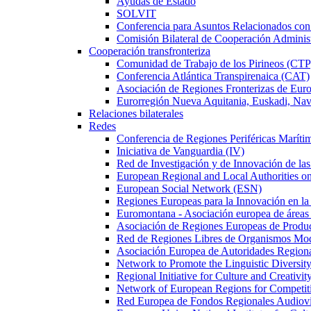
Ayudas de Estado
SOLVIT
Conferencia para Asuntos Relacionados c
Comisión Bilateral de Cooperación Adminis
Cooperación transfronteriza
Comunidad de Trabajo de los Pirineos (CTP
Conferencia Atlántica Transpirenaica (CAT)
Asociación de Regiones Fronterizas de Eu
Eurorregión Nueva Aquitania, Euskadi, Nav
Relaciones bilaterales
Redes
Conferencia de Regiones Periféricas Marít
Iniciativa de Vanguardia (IV)
Red de Investigación y de Innovación de l
European Regional and Local Authorities 
European Social Network (ESN)
Regiones Europeas para la Innovación en la
Euromontana - Asociación europea de áreas
Asociación de Regiones Europeas de Prod
Red de Regiones Libres de Organismos Mo
Asociación Europea de Autoridades Regional
Network to Promote the Linguistic Diversi
Regional Initiative for Culture and Creativi
Network of European Regions for Competi
Red Europea de Fondos Regionales Audio