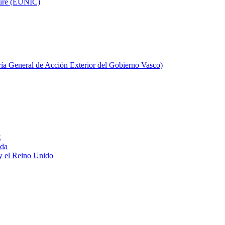
ture (EUNIC)
aría General de Acción Exterior del Gobierno Vasco)
E
ada
y el Reino Unido