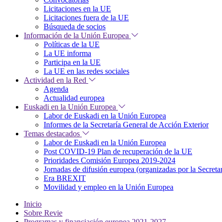
Licitaciones en la UE
Licitaciones fuera de la UE
Búsqueda de socios
Información de la Unión Europea
Políticas de la UE
La UE informa
Participa en la UE
La UE en las redes sociales
Actividad en la Red
Agenda
Actualidad europea
Euskadi en la Unión Europea
Labor de Euskadi en la Unión Europea
Informes de la Secretaría General de Acción Exterior
Temas destacados
Labor de Euskadi en la Unión Europea
Post COVID-19 Plan de recuperación de la UE
Prioridades Comisión Europea 2019-2024
Jornadas de difusión europea (organizadas por la Secret
Era BREXIT
Movilidad y empleo en la Unión Europea
Inicio
Sobre Revie
Programas y financiación europea 2021-2027