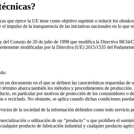
técnicas?
as que ejerce la UE tiene como objetivo suprimir o reducir los obstácul
 el impulso de la transparencia de las iniciativas nacionales en lo que
 del Consejo de 20 de julio de 1998 que modifica la Directiva 98/34/C
cientemente modificadas por la Directiva (UE) 2015/1535 del Parlamen
ndo:
en un documento en el que se definen las características requeridas de 
ste término abarca también los métodos y procedimientos de producción.
oducto, en particular por motivos de protección de los consumidores o de
ón o reciclado. No obstante, se aplica cuando dichas condiciones puedan
ervicios de la sociedad de la información definidos como todo servicio p
ercialización o utilización de un
“producto”
o que prohíben el suminis
cualquier producto de fabricación industrial y cualquier producto agríc