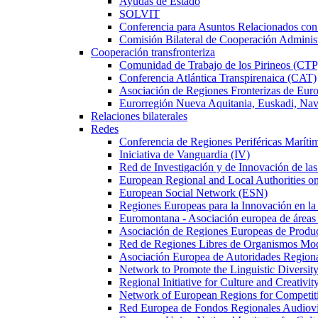
Ayudas de Estado
SOLVIT
Conferencia para Asuntos Relacionados c
Comisión Bilateral de Cooperación Adminis
Cooperación transfronteriza
Comunidad de Trabajo de los Pirineos (CTP
Conferencia Atlántica Transpirenaica (CAT)
Asociación de Regiones Fronterizas de Eu
Eurorregión Nueva Aquitania, Euskadi, Nav
Relaciones bilaterales
Redes
Conferencia de Regiones Periféricas Marít
Iniciativa de Vanguardia (IV)
Red de Investigación y de Innovación de l
European Regional and Local Authorities 
European Social Network (ESN)
Regiones Europeas para la Innovación en la
Euromontana - Asociación europea de áreas
Asociación de Regiones Europeas de Prod
Red de Regiones Libres de Organismos Mo
Asociación Europea de Autoridades Regional
Network to Promote the Linguistic Diversi
Regional Initiative for Culture and Creativi
Network of European Regions for Competi
Red Europea de Fondos Regionales Audio