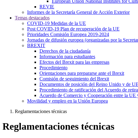
European Union National Institutes for Cul
REVIE
Informes de la Secretaría General de Acción Exterior
Temas destacados
COVID-19 Medidas de la UE
Post COVID-19 Plan de recuperación de la UE
Prioridades Comisión Europea 2019-2024
Jornadas de difusión europea (organizadas por la Secret
BREXIT
Derechos de la ciudadanía
Información para estudiantes
Efectos del Brexit para las empresas
Procedimiento
Orientaciones para prepararse ante el Brexit
Comisión de seguimiento del Brexit
Documentos de posición del Reino Unido y de U
Procedimiento de ratificación del Acuerdo de retir
Acuerdo de Comercio y Cooperación entre la UE 
Movilidad y empleo en la Unión Europea
Reglamentaciones técnicas
Reglamentaciones técnicas