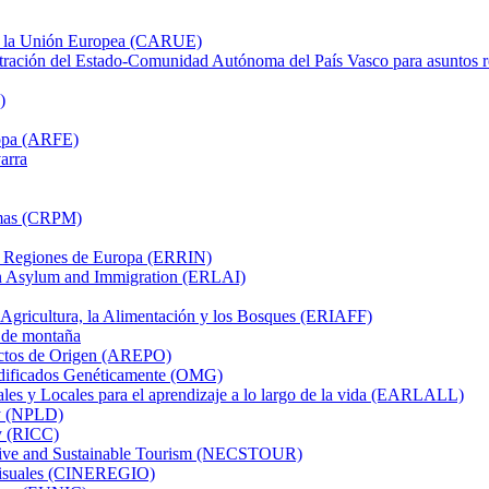
on la Unión Europea (CARUE)
tración del Estado-Comunidad Autónoma del País Vasco para asuntos 
)
ropa (ARFE)
arra
imas (CRPM)
as Regiones de Europa (ERRIN)
on Asylum and Immigration (ERLAI)
 Agricultura, la Alimentación y los Bosques (ERIAFF)
 de montaña
uctos de Origen (AREPO)
dificados Genéticamente (OMG)
es y Locales para el aprendizaje a lo largo de la vida (EARLALL)
ty (NPLD)
ty (RICC)
tive and Sustainable Tourism (NECSTOUR)
visuales (CINEREGIO)