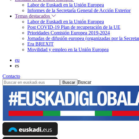
Labor de Euskadi en la Unión Europea
Informes de la Secretaría General de Acción Exterior
Temas destacados
Labor de Euskadi en la Unión Europea
Post COVID-19 Plan de recuperación de la UE
Prioridades Comisión Europea 2019-2024
Jornadas de difusión europea (organizadas por la Secret
Era BREXIT
Movilidad y empleo en la Unión Europea
eu
es
Contacto
Buscar