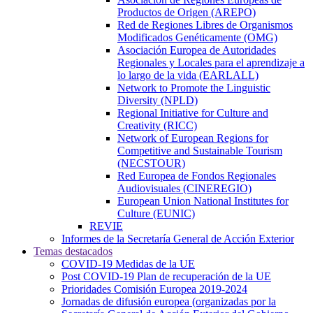
Productos de Origen (AREPO)
Red de Regiones Libres de Organismos
Modificados Genéticamente (OMG)
Asociación Europea de Autoridades
Regionales y Locales para el aprendizaje a
lo largo de la vida (EARLALL)
Network to Promote the Linguistic
Diversity (NPLD)
Regional Initiative for Culture and
Creativity (RICC)
Network of European Regions for
Competitive and Sustainable Tourism
(NECSTOUR)
Red Europea de Fondos Regionales
Audiovisuales (CINEREGIO)
European Union National Institutes for
Culture (EUNIC)
REVIE
Informes de la Secretaría General de Acción Exterior
Temas destacados
COVID-19 Medidas de la UE
Post COVID-19 Plan de recuperación de la UE
Prioridades Comisión Europea 2019-2024
Jornadas de difusión europea (organizadas por la