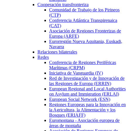
Cooperación transfronteriza
Comunidad de Trabajo de los Pirineos
(CTP)
Conferencia Atlántica Transpirenaica
(CAT)
Asociación de Regiones Fronterizas de
Europa (ARFE)
Eurorregión Nueva Aquitania, Euskadi,
Navarra
Relaciones bilaterales
Redes
Conferencia de Regiones Periféricas
Marítimas (CRPM)
Iniciativa de Vanguardia (IV)
Red de Investigación y de Innovación de
las Regiones de Europa (ERRIN)
European Regional and Local Authorities
on Asylum and Immigration (ERLAI)
European Social Network (ESN)
Regiones Europeas para la Innovación en
la Agricultura, la Alimentación y los
Bosques (ERIAFF)
Euromontana - Asociación europea de
áreas de montaña
Asociación de Regiones Europeas de