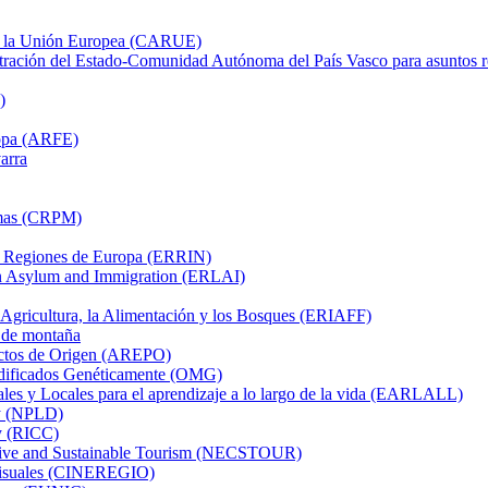
on la Unión Europea (CARUE)
tración del Estado-Comunidad Autónoma del País Vasco para asuntos 
)
ropa (ARFE)
arra
imas (CRPM)
as Regiones de Europa (ERRIN)
on Asylum and Immigration (ERLAI)
 Agricultura, la Alimentación y los Bosques (ERIAFF)
 de montaña
uctos de Origen (AREPO)
dificados Genéticamente (OMG)
es y Locales para el aprendizaje a lo largo de la vida (EARLALL)
ty (NPLD)
ty (RICC)
tive and Sustainable Tourism (NECSTOUR)
visuales (CINEREGIO)