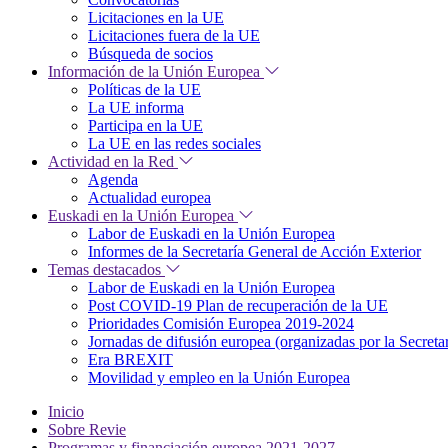
Licitaciones en la UE
Licitaciones fuera de la UE
Búsqueda de socios
Información de la Unión Europea
Políticas de la UE
La UE informa
Participa en la UE
La UE en las redes sociales
Actividad en la Red
Agenda
Actualidad europea
Euskadi en la Unión Europea
Labor de Euskadi en la Unión Europea
Informes de la Secretaría General de Acción Exterior
Temas destacados
Labor de Euskadi en la Unión Europea
Post COVID-19 Plan de recuperación de la UE
Prioridades Comisión Europea 2019-2024
Jornadas de difusión europea (organizadas por la Secret
Era BREXIT
Movilidad y empleo en la Unión Europea
Inicio
Sobre Revie
Programas y financiación europea 2021-2027