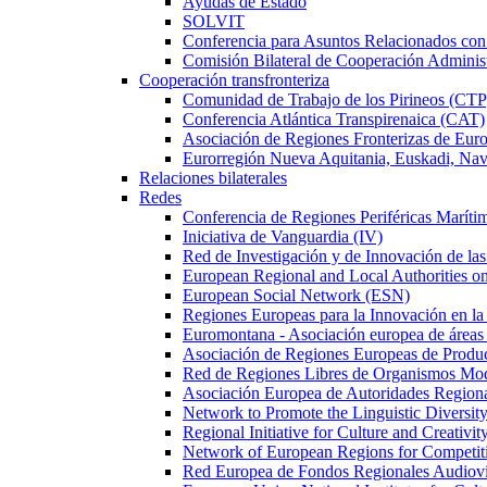
Ayudas de Estado
SOLVIT
Conferencia para Asuntos Relacionados c
Comisión Bilateral de Cooperación Adminis
Cooperación transfronteriza
Comunidad de Trabajo de los Pirineos (CTP
Conferencia Atlántica Transpirenaica (CAT)
Asociación de Regiones Fronterizas de Eu
Eurorregión Nueva Aquitania, Euskadi, Nav
Relaciones bilaterales
Redes
Conferencia de Regiones Periféricas Marít
Iniciativa de Vanguardia (IV)
Red de Investigación y de Innovación de l
European Regional and Local Authorities 
European Social Network (ESN)
Regiones Europeas para la Innovación en la
Euromontana - Asociación europea de áreas
Asociación de Regiones Europeas de Prod
Red de Regiones Libres de Organismos Mo
Asociación Europea de Autoridades Regional
Network to Promote the Linguistic Diversi
Regional Initiative for Culture and Creativi
Network of European Regions for Competi
Red Europea de Fondos Regionales Audio