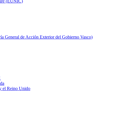
ture (EUNIC)
aría General de Acción Exterior del Gobierno Vasco)
E
ada
y el Reino Unido