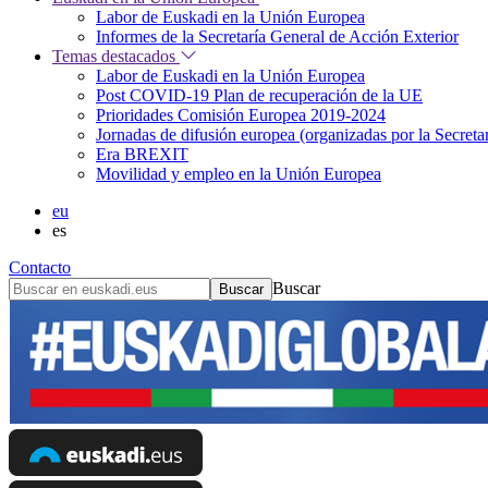
Labor de Euskadi en la Unión Europea
Informes de la Secretaría General de Acción Exterior
Temas destacados
Labor de Euskadi en la Unión Europea
Post COVID-19 Plan de recuperación de la UE
Prioridades Comisión Europea 2019-2024
Jornadas de difusión europea (organizadas por la Secret
Era BREXIT
Movilidad y empleo en la Unión Europea
eu
es
Contacto
Buscar