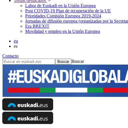
Temas destacados
Labor de Euskadi en la Unión Europea
Post COVID-19 Plan de recuperación de la UE
Prioridades Comisión Europea 2019-2024
Jornadas de difusión europea (organizadas por la Secret
Era BREXIT
Movilidad y empleo en la Unión Europea
eu
es
Contacto
Buscar