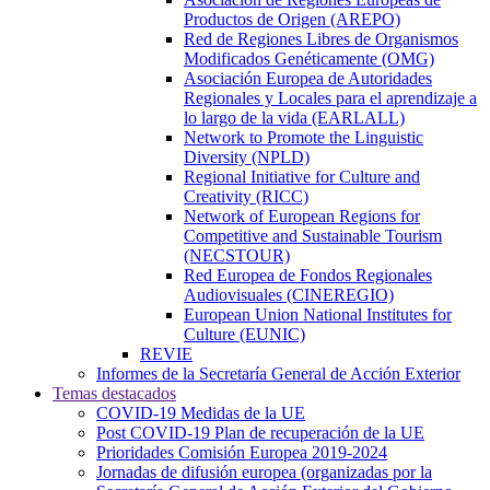
Productos de Origen (AREPO)
Red de Regiones Libres de Organismos
Modificados Genéticamente (OMG)
Asociación Europea de Autoridades
Regionales y Locales para el aprendizaje a
lo largo de la vida (EARLALL)
Network to Promote the Linguistic
Diversity (NPLD)
Regional Initiative for Culture and
Creativity (RICC)
Network of European Regions for
Competitive and Sustainable Tourism
(NECSTOUR)
Red Europea de Fondos Regionales
Audiovisuales (CINEREGIO)
European Union National Institutes for
Culture (EUNIC)
REVIE
Informes de la Secretaría General de Acción Exterior
Temas destacados
COVID-19 Medidas de la UE
Post COVID-19 Plan de recuperación de la UE
Prioridades Comisión Europea 2019-2024
Jornadas de difusión europea (organizadas por la