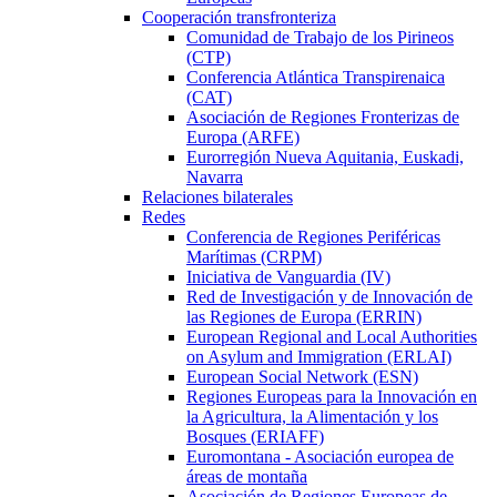
Cooperación transfronteriza
Comunidad de Trabajo de los Pirineos
(CTP)
Conferencia Atlántica Transpirenaica
(CAT)
Asociación de Regiones Fronterizas de
Europa (ARFE)
Eurorregión Nueva Aquitania, Euskadi,
Navarra
Relaciones bilaterales
Redes
Conferencia de Regiones Periféricas
Marítimas (CRPM)
Iniciativa de Vanguardia (IV)
Red de Investigación y de Innovación de
las Regiones de Europa (ERRIN)
European Regional and Local Authorities
on Asylum and Immigration (ERLAI)
European Social Network (ESN)
Regiones Europeas para la Innovación en
la Agricultura, la Alimentación y los
Bosques (ERIAFF)
Euromontana - Asociación europea de
áreas de montaña
Asociación de Regiones Europeas de