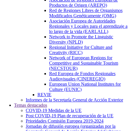
Productos de Origen (AREPO)
Red de Regiones Libres de Organismos
Modificados Genéticamente (OMG)
Asociación Europea de Autoridades
Regionales y Locales para el aprendizaje a
lo largo de la vida (EARLALL)
Network to Promote the Linguistic
Diversity (NPLD)
Regional Initiative for Culture and
Creativity (RICC)
Network of European Regions for
Competitive and Sustainable Tourism
(NECSTOUR)
Red Europea de Fondos Regionales
Audiovisuales (CINEREGIO)
European Union National Institutes for
Culture (EUNIC)
REVIE
Informes de la Secretaría General de Acción Exterior
Temas destacados
COVID-19 Medidas de la UE
Post COVID-19 Plan de recuperación de la UE
Prioridades Comisión Europea 2019-2024
Jornadas de difusión europea (organizadas por la