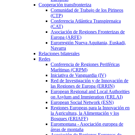
Cooperación transfronteriza
Comunidad de Trabajo de los Pirineos
(CTP)
Conferencia Atlántica Transpirenaica
(CAT)
Asociación de Regiones Fronterizas de
Europa (ARFE)
Eurorregión Nueva Aquitania, Euskadi,
Navarra
Relaciones bilaterales
Redes
Conferencia de Regiones Periféricas
Marítimas (CRPM)
Iniciativa de Vanguardia (IV)
Red de Investigación y de Innovación de
las Regiones de Europa (ERRIN)
European Regional and Local Authorities
on Asylum and Immigration (ERLAI)
European Social Network (ESN)
Regiones Europeas para la Innovación en
la Agricultura, la Alimentación y los
Bosques (ERIAFF)
Euromontana - Asociación europea de
áreas de montaña
Asociación de Regiones Europeas de