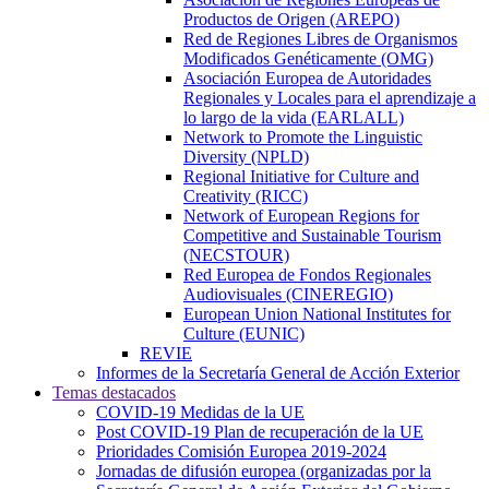
Productos de Origen (AREPO)
Red de Regiones Libres de Organismos
Modificados Genéticamente (OMG)
Asociación Europea de Autoridades
Regionales y Locales para el aprendizaje a
lo largo de la vida (EARLALL)
Network to Promote the Linguistic
Diversity (NPLD)
Regional Initiative for Culture and
Creativity (RICC)
Network of European Regions for
Competitive and Sustainable Tourism
(NECSTOUR)
Red Europea de Fondos Regionales
Audiovisuales (CINEREGIO)
European Union National Institutes for
Culture (EUNIC)
REVIE
Informes de la Secretaría General de Acción Exterior
Temas destacados
COVID-19 Medidas de la UE
Post COVID-19 Plan de recuperación de la UE
Prioridades Comisión Europea 2019-2024
Jornadas de difusión europea (organizadas por la