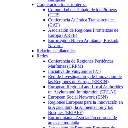
Cooperación transfronteriza
Comunidad de Trabajo de los Pirineos
(CTP)
Conferencia Atlántica Transpirenaica
(CAT)
Asociación de Regiones Fronterizas de
Europa (ARFE)
Eurorregión Nueva Aquitania, Euskadi,
Navarra
Relaciones bilaterales
Redes
Conferencia de Regiones Periféricas
Marítimas (CRPM)
Iniciativa de Vanguardia (IV)
Red de Investigación y de Innovación de
las Regiones de Europa (ERRIN)
European Regional and Local Authorities
on Asylum and Immigration (ERLAI)
European Social Network (ESN)
Regiones Europeas para la Innovación en
la Agricultura, la Alimentación y los
Bosques (ERIAFF)
Euromontana - Asociación europea de
áreas de montaña
Asociación de Regiones Europeas de