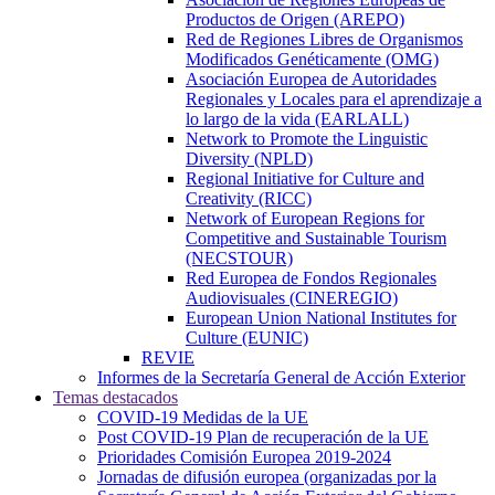
Productos de Origen (AREPO)
Red de Regiones Libres de Organismos
Modificados Genéticamente (OMG)
Asociación Europea de Autoridades
Regionales y Locales para el aprendizaje a
lo largo de la vida (EARLALL)
Network to Promote the Linguistic
Diversity (NPLD)
Regional Initiative for Culture and
Creativity (RICC)
Network of European Regions for
Competitive and Sustainable Tourism
(NECSTOUR)
Red Europea de Fondos Regionales
Audiovisuales (CINEREGIO)
European Union National Institutes for
Culture (EUNIC)
REVIE
Informes de la Secretaría General de Acción Exterior
Temas destacados
COVID-19 Medidas de la UE
Post COVID-19 Plan de recuperación de la UE
Prioridades Comisión Europea 2019-2024
Jornadas de difusión europea (organizadas por la