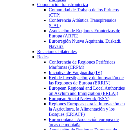
Cooperación transfronteriza
Comunidad de Trabajo de los Pirineos
(CTP)
Conferencia Atlántica Transpirenaica
(CAT)
Asociación de Regiones Fronterizas de
Europa (ARFE)
Eurorregión Nueva Aquitania, Euskadi,
Navarra
Relaciones bilaterales
Redes
Conferencia de Regiones Periféricas
Marítimas (CRPM)
Iniciativa de Vanguardia (IV)
Red de Investigación y de Innovación de
las Regiones de Europa (ERRIN)
European Regional and Local Authorities
on Asylum and Immigration (ERLAI)
European Social Network (ESN)
Regiones Europeas para la Innovación en
la Agricultura, la Alimentación y los
Bosques (ERIAFF)
Euromontana - Asociación europea de
áreas de montaña
Asociación de Regiones Europeas de