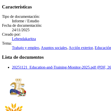
Características
Tipo de documentación:
Informe / Estudio
Fecha de documentación:
24/11/2025
Creado por:
Lehendakaritza
Tema:
Trabajo y empleo
,
Asuntos sociales
,
Acción exterior
,
Educació
Lista de documentos
20251121_Education-and-Training-Monitor-2025.pdf (PDF, 