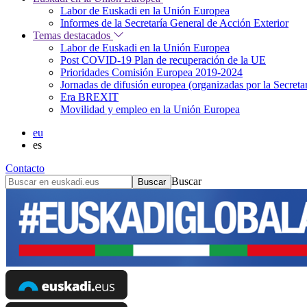
Labor de Euskadi en la Unión Europea
Informes de la Secretaría General de Acción Exterior
Temas destacados
Labor de Euskadi en la Unión Europea
Post COVID-19 Plan de recuperación de la UE
Prioridades Comisión Europea 2019-2024
Jornadas de difusión europea (organizadas por la Secret
Era BREXIT
Movilidad y empleo en la Unión Europea
eu
es
Contacto
Buscar