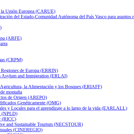
on la Unión Europea (CARUE)
tración del Estado-Comunidad Autónoma del País Vasco para asuntos 
)
ropa (ARFE)
arra
imas (CRPM)
as Regiones de Europa (ERRIN)
on Asylum and Immigration (ERLAI)
 Agricultura, la Alimentación y los Bosques (ERIAFF)
 de montaña
uctos de Origen (AREPO)
dificados Genéticamente (OMG)
es y Locales para el aprendizaje a lo largo de la vida (EARLALL)
ty (NPLD)
ty (RICC)
tive and Sustainable Tourism (NECSTOUR)
visuales (CINEREGIO)