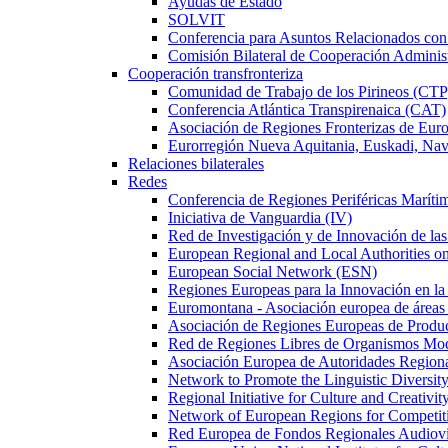
Ayudas de Estado
SOLVIT
Conferencia para Asuntos Relacionados c
Comisión Bilateral de Cooperación Adminis
Cooperación transfronteriza
Comunidad de Trabajo de los Pirineos (CTP
Conferencia Atlántica Transpirenaica (CAT)
Asociación de Regiones Fronterizas de Eu
Eurorregión Nueva Aquitania, Euskadi, Nav
Relaciones bilaterales
Redes
Conferencia de Regiones Periféricas Marít
Iniciativa de Vanguardia (IV)
Red de Investigación y de Innovación de l
European Regional and Local Authorities 
European Social Network (ESN)
Regiones Europeas para la Innovación en la
Euromontana - Asociación europea de áreas
Asociación de Regiones Europeas de Prod
Red de Regiones Libres de Organismos Mo
Asociación Europea de Autoridades Regional
Network to Promote the Linguistic Diversi
Regional Initiative for Culture and Creativi
Network of European Regions for Competi
Red Europea de Fondos Regionales Audio