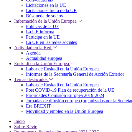
Licitaciones en la UE
Licitaciones fuera de la UE
Búsqueda de socios
Información de la Unión Europea
Políticas de la UE
La UE informa
Participa en la UE
La UE en las redes sociales
Actividad en la Red
Agenda
Actualidad europea
Euskadi en la Unión Europea
Labor de Euskadi en la Unión Europea
Informes de la Secretaría General de Acción Exterior
Temas destacados
Labor de Euskadi en la Unión Europea
Post COVID-19 Plan de recuperación de la UE
Prioridades Comisión Europea 2019-2024
Jornadas de difusión europea (organizadas por la Secret
Era BREXIT
Movilidad y empleo en la Unión Europea
Inicio
Sobre Revie
Programas y financiación europea 2021-2027