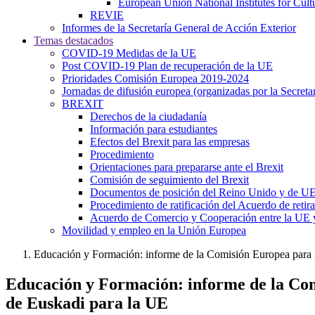
European Union National Institutes for Cul
REVIE
Informes de la Secretaría General de Acción Exterior
Temas destacados
COVID-19 Medidas de la UE
Post COVID-19 Plan de recuperación de la UE
Prioridades Comisión Europea 2019-2024
Jornadas de difusión europea (organizadas por la Secret
BREXIT
Derechos de la ciudadanía
Información para estudiantes
Efectos del Brexit para las empresas
Procedimiento
Orientaciones para prepararse ante el Brexit
Comisión de seguimiento del Brexit
Documentos de posición del Reino Unido y de U
Procedimiento de ratificación del Acuerdo de retir
Acuerdo de Comercio y Cooperación entre la UE 
Movilidad y empleo en la Unión Europea
Educación y Formación: informe de la Comisión Europea para 
Educación y Formación: informe de la Com
de Euskadi para la UE