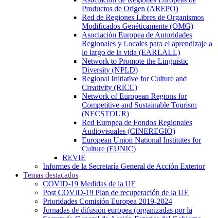
Productos de Origen (AREPO)
Red de Regiones Libres de Organismos
Modificados Genéticamente (OMG)
Asociación Europea de Autoridades
Regionales y Locales para el aprendizaje a
lo largo de la vida (EARLALL)
Network to Promote the Linguistic
Diversity (NPLD)
Regional Initiative for Culture and
Creativity (RICC)
Network of European Regions for
Competitive and Sustainable Tourism
(NECSTOUR)
Red Europea de Fondos Regionales
Audiovisuales (CINEREGIO)
European Union National Institutes for
Culture (EUNIC)
REVIE
Informes de la Secretaría General de Acción Exterior
Temas destacados
COVID-19 Medidas de la UE
Post COVID-19 Plan de recuperación de la UE
Prioridades Comisión Europea 2019-2024
Jornadas de difusión europea (organizadas por la