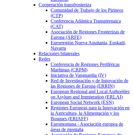
Cooperación transfronteriza
Comunidad de Trabajo de los Pirineos
(CTP)
Conferencia Atlántica Transpirenaica
(CAT)
Asociación de Regiones Fronterizas de
Europa (ARFE)
Eurorregión Nueva Aquitania, Euskadi,
Navarra
Relaciones bilaterales
Redes
Conferencia de Regiones Periféricas
Marítimas (CRPM)
Iniciativa de Vanguardia (IV)
Red de Investigación y de Innovación de
las Regiones de Europa (ERRIN)
European Regional and Local Authorities
on Asylum and Immigration (ERLAI)
European Social Network (ESN)
Regiones Europeas para la Innovación en
la Agricultura, la Alimentación y los
Bosques (ERIAFF)
Euromontana - Asociación europea de
áreas de montaña
Asociación de Regiones Europeas de