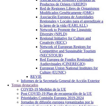
Productos de Origen (AREPO)
Red de Regiones Libres de Organismos
Modificados Genéticamente (OMG)
Asociación Europea de Autoridades
Regionales y Locales para el aprendizaje a
lo largo de la vida (EARLALL)
Network to Promote the Linguistic
Diversity (NPLD)
Regional Initiative for Culture and
Creativity (RICC)
Network of European Regions for
Competitive and Sustainable Tourism
(NECSTOUR)
Red Europea de Fondos Regionales
Audiovisuales (CINEREGIO)
European Union National Institutes for
Culture (EUNIC)
REVIE
Informes de la Secretaría General de Acción Exterior
Temas destacados
COVID-19 Medidas de la UE
Post COVID-19 Plan de recuperación de la UE
Prioridades Comisión Europea 2019-2024
Jornadas de difusión europea (organizadas por la