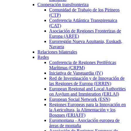
Cooperación transfronteriza
Comunidad de Trabajo de los Pirineos
(CTP)
Conferencia Atlántica Transpirenaica
(CAT)
Asociación de Regiones Fronterizas de
Europa (ARFE)
Eurorregión Nueva Aquitania, Euskadi,
Navarra
Relaciones bilaterales
Redes
Conferencia de Regiones Periféricas
Marítimas (CRPM)
Iniciativa de Vanguardia (IV)
Red de Investigación y de Innovación de
las Regiones de Europa (ERRIN)
European Regional and Local Authorities
on Asylum and Immigration (ERLAI)
European Social Network (ESN)
Regiones Europeas para la Innovación en
la Agricultura, la Alimentación y los
Bosques (ERIAFF)
Euromontana - Asociación europea de
áreas de montaña
Asociación de Regiones Europeas de