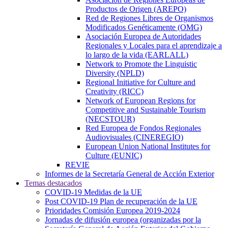
Productos de Origen (AREPO)
Red de Regiones Libres de Organismos
Modificados Genéticamente (OMG)
Asociación Europea de Autoridades
Regionales y Locales para el aprendizaje a
lo largo de la vida (EARLALL)
Network to Promote the Linguistic
Diversity (NPLD)
Regional Initiative for Culture and
Creativity (RICC)
Network of European Regions for
Competitive and Sustainable Tourism
(NECSTOUR)
Red Europea de Fondos Regionales
Audiovisuales (CINEREGIO)
European Union National Institutes for
Culture (EUNIC)
REVIE
Informes de la Secretaría General de Acción Exterior
Temas destacados
COVID-19 Medidas de la UE
Post COVID-19 Plan de recuperación de la UE
Prioridades Comisión Europea 2019-2024
Jornadas de difusión europea (organizadas por la