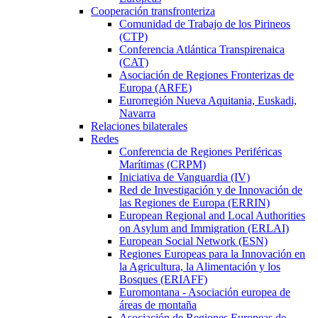
Cooperación transfronteriza
Comunidad de Trabajo de los Pirineos
(CTP)
Conferencia Atlántica Transpirenaica
(CAT)
Asociación de Regiones Fronterizas de
Europa (ARFE)
Eurorregión Nueva Aquitania, Euskadi,
Navarra
Relaciones bilaterales
Redes
Conferencia de Regiones Periféricas
Marítimas (CRPM)
Iniciativa de Vanguardia (IV)
Red de Investigación y de Innovación de
las Regiones de Europa (ERRIN)
European Regional and Local Authorities
on Asylum and Immigration (ERLAI)
European Social Network (ESN)
Regiones Europeas para la Innovación en
la Agricultura, la Alimentación y los
Bosques (ERIAFF)
Euromontana - Asociación europea de
áreas de montaña
Asociación de Regiones Europeas de