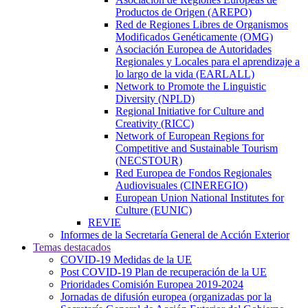
Productos de Origen (AREPO)
Red de Regiones Libres de Organismos
Modificados Genéticamente (OMG)
Asociación Europea de Autoridades
Regionales y Locales para el aprendizaje a
lo largo de la vida (EARLALL)
Network to Promote the Linguistic
Diversity (NPLD)
Regional Initiative for Culture and
Creativity (RICC)
Network of European Regions for
Competitive and Sustainable Tourism
(NECSTOUR)
Red Europea de Fondos Regionales
Audiovisuales (CINEREGIO)
European Union National Institutes for
Culture (EUNIC)
REVIE
Informes de la Secretaría General de Acción Exterior
Temas destacados
COVID-19 Medidas de la UE
Post COVID-19 Plan de recuperación de la UE
Prioridades Comisión Europea 2019-2024
Jornadas de difusión europea (organizadas por la