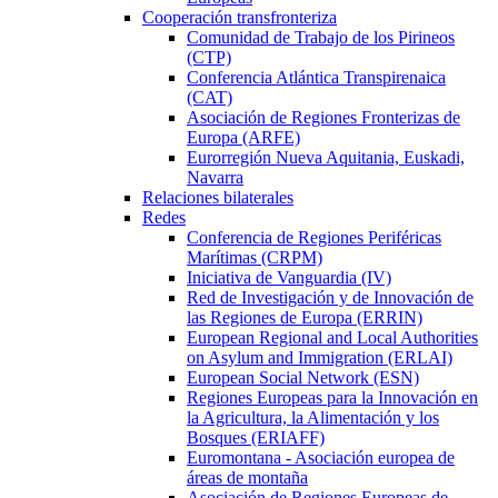
Cooperación transfronteriza
Comunidad de Trabajo de los Pirineos
(CTP)
Conferencia Atlántica Transpirenaica
(CAT)
Asociación de Regiones Fronterizas de
Europa (ARFE)
Eurorregión Nueva Aquitania, Euskadi,
Navarra
Relaciones bilaterales
Redes
Conferencia de Regiones Periféricas
Marítimas (CRPM)
Iniciativa de Vanguardia (IV)
Red de Investigación y de Innovación de
las Regiones de Europa (ERRIN)
European Regional and Local Authorities
on Asylum and Immigration (ERLAI)
European Social Network (ESN)
Regiones Europeas para la Innovación en
la Agricultura, la Alimentación y los
Bosques (ERIAFF)
Euromontana - Asociación europea de
áreas de montaña
Asociación de Regiones Europeas de