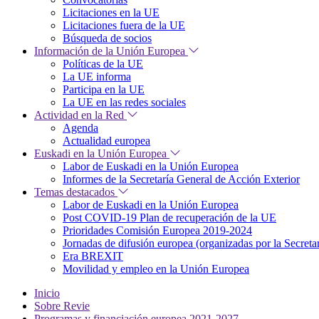
Licitaciones en la UE
Licitaciones fuera de la UE
Búsqueda de socios
Información de la Unión Europea
Políticas de la UE
La UE informa
Participa en la UE
La UE en las redes sociales
Actividad en la Red
Agenda
Actualidad europea
Euskadi en la Unión Europea
Labor de Euskadi en la Unión Europea
Informes de la Secretaría General de Acción Exterior
Temas destacados
Labor de Euskadi en la Unión Europea
Post COVID-19 Plan de recuperación de la UE
Prioridades Comisión Europea 2019-2024
Jornadas de difusión europea (organizadas por la Secret
Era BREXIT
Movilidad y empleo en la Unión Europea
Inicio
Sobre Revie
Programas y financiación europea 2021-2027