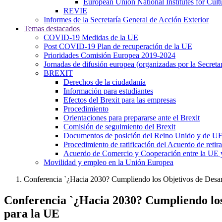
European Union National Institutes for Cul
REVIE
Informes de la Secretaría General de Acción Exterior
Temas destacados
COVID-19 Medidas de la UE
Post COVID-19 Plan de recuperación de la UE
Prioridades Comisión Europea 2019-2024
Jornadas de difusión europea (organizadas por la Secret
BREXIT
Derechos de la ciudadanía
Información para estudiantes
Efectos del Brexit para las empresas
Procedimiento
Orientaciones para prepararse ante el Brexit
Comisión de seguimiento del Brexit
Documentos de posición del Reino Unido y de U
Procedimiento de ratificación del Acuerdo de retir
Acuerdo de Comercio y Cooperación entre la UE 
Movilidad y empleo en la Unión Europea
Conferencia `¿Hacia 2030? Cumpliendo los Objetivos de Desarro
Conferencia `¿Hacia 2030? Cumpliendo los 
para la UE