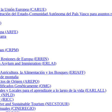
on la Unión Europea (CARUE)
tración del Estado-Comunidad Autónoma del País Vasco para asuntos 
)
ropa (ARFE)
arra
imas (CRPM)
as Regiones de Europa (ERRIN)
on Asylum and Immigration (ERLAI)
 Agricultura, la Alimentación y los Bosques (ERIAFF)
 de montaña
uctos de Origen (AREPO)
dificados Genéticamente (OMG)
es y Locales para el aprendizaje a lo largo de la vida (EARLALL)
ty (NPLD)
ty (RICC)
tive and Sustainable Tourism (NECSTOUR)
visuales (CINEREGIO)