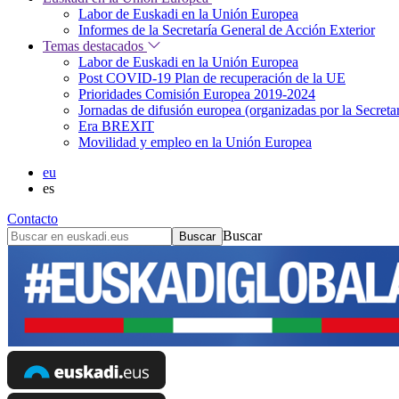
Labor de Euskadi en la Unión Europea
Informes de la Secretaría General de Acción Exterior
Temas destacados
Labor de Euskadi en la Unión Europea
Post COVID-19 Plan de recuperación de la UE
Prioridades Comisión Europea 2019-2024
Jornadas de difusión europea (organizadas por la Secret
Era BREXIT
Movilidad y empleo en la Unión Europea
eu
es
Contacto
Buscar