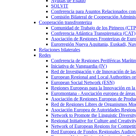
Ayudas de Estado
SOLVIT
Conferencia para Asuntos Relacionados c
Comisión Bilateral de Cooperación Adminis
Cooperación transfronteriza
Comunidad de Trabajo de los Pirineos (CTP
Conferencia Atlántica Transpirenaica (CAT)
Asociación de Regiones Fronterizas de Eu
Eurorregión Nueva Aquitania, Euskadi, Nav
Relaciones bilaterales
Redes
Conferencia de Regiones Periféricas Marít
Iniciativa de Vanguardia (IV)
Red de Investigación y de Innovación de l
European Regional and Local Authorities 
European Social Network (ESN)
Regiones Europeas para la Innovación en la
Euromontana - Asociación europea de áreas
Asociación de Regiones Europeas de Prod
Red de Regiones Libres de Organismos Mo
Asociación Europea de Autoridades Regional
Network to Promote the Linguistic Diversi
Regional Initiative for Culture and Creativi
Network of European Regions for Competi
Red Europea de Fondos Regionales Audio