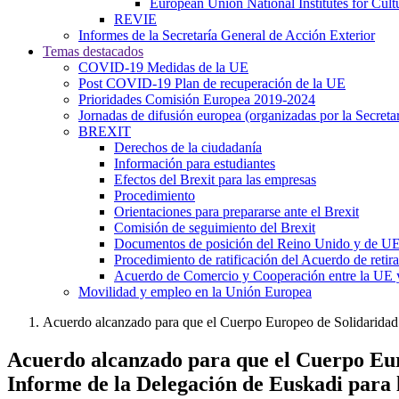
European Union National Institutes for Cul
REVIE
Informes de la Secretaría General de Acción Exterior
Temas destacados
COVID-19 Medidas de la UE
Post COVID-19 Plan de recuperación de la UE
Prioridades Comisión Europea 2019-2024
Jornadas de difusión europea (organizadas por la Secret
BREXIT
Derechos de la ciudadanía
Información para estudiantes
Efectos del Brexit para las empresas
Procedimiento
Orientaciones para prepararse ante el Brexit
Comisión de seguimiento del Brexit
Documentos de posición del Reino Unido y de U
Procedimiento de ratificación del Acuerdo de retir
Acuerdo de Comercio y Cooperación entre la UE 
Movilidad y empleo en la Unión Europea
Acuerdo alcanzado para que el Cuerpo Europeo de Solidaridad 
Acuerdo alcanzado para que el Cuerpo Euro
Informe de la Delegación de Euskadi para