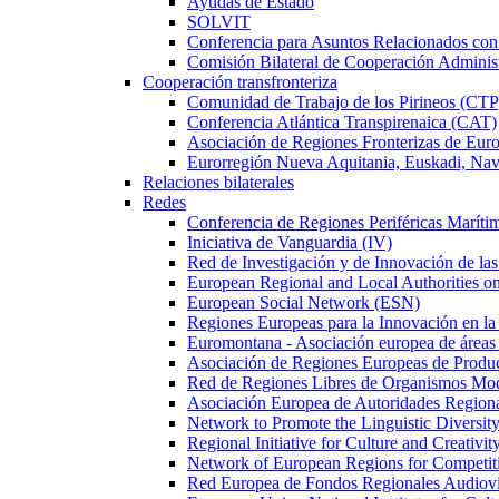
Ayudas de Estado
SOLVIT
Conferencia para Asuntos Relacionados c
Comisión Bilateral de Cooperación Adminis
Cooperación transfronteriza
Comunidad de Trabajo de los Pirineos (CTP
Conferencia Atlántica Transpirenaica (CAT)
Asociación de Regiones Fronterizas de Eu
Eurorregión Nueva Aquitania, Euskadi, Nav
Relaciones bilaterales
Redes
Conferencia de Regiones Periféricas Marít
Iniciativa de Vanguardia (IV)
Red de Investigación y de Innovación de l
European Regional and Local Authorities 
European Social Network (ESN)
Regiones Europeas para la Innovación en la
Euromontana - Asociación europea de áreas
Asociación de Regiones Europeas de Prod
Red de Regiones Libres de Organismos Mo
Asociación Europea de Autoridades Regional
Network to Promote the Linguistic Diversi
Regional Initiative for Culture and Creativi
Network of European Regions for Competi
Red Europea de Fondos Regionales Audio