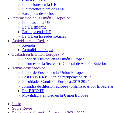
Licitaciones en la UE
Licitaciones fuera de la UE
Búsqueda de socios
Información de la Unión Europea
Políticas de la UE
La UE informa
Participa en la UE
La UE en las redes sociales
Actividad en la Red
Agenda
Actualidad europea
Euskadi en la Unión Europea
Labor de Euskadi en la Unión Europea
Informes de la Secretaría General de Acción Exterior
Temas destacados
Labor de Euskadi en la Unión Europea
Post COVID-19 Plan de recuperación de la UE
Prioridades Comisión Europea 2019-2024
Jornadas de difusión europea (organizadas por la Secret
Era BREXIT
Movilidad y empleo en la Unión Europea
Inicio
Sobre Revie
Programas y financiación europea 2021-2027