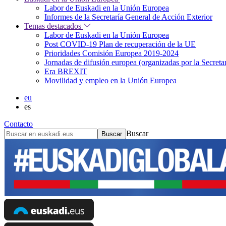
Labor de Euskadi en la Unión Europea
Informes de la Secretaría General de Acción Exterior
Temas destacados
Labor de Euskadi en la Unión Europea
Post COVID-19 Plan de recuperación de la UE
Prioridades Comisión Europea 2019-2024
Jornadas de difusión europea (organizadas por la Secret
Era BREXIT
Movilidad y empleo en la Unión Europea
eu
es
Contacto
Buscar