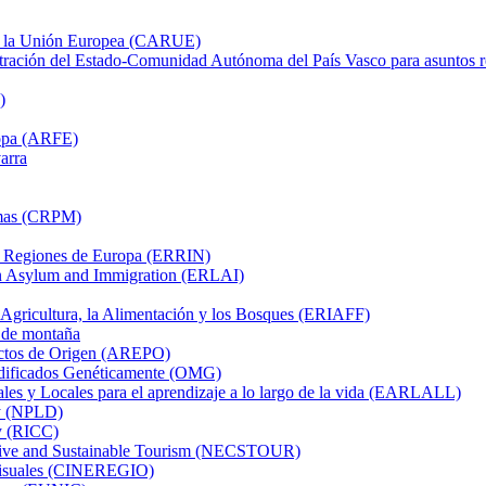
on la Unión Europea (CARUE)
tración del Estado-Comunidad Autónoma del País Vasco para asuntos 
)
ropa (ARFE)
arra
imas (CRPM)
as Regiones de Europa (ERRIN)
on Asylum and Immigration (ERLAI)
 Agricultura, la Alimentación y los Bosques (ERIAFF)
 de montaña
uctos de Origen (AREPO)
dificados Genéticamente (OMG)
es y Locales para el aprendizaje a lo largo de la vida (EARLALL)
ty (NPLD)
ty (RICC)
tive and Sustainable Tourism (NECSTOUR)
visuales (CINEREGIO)