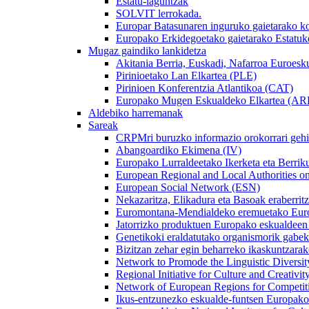
Estatu-laguntzak
SOLVIT lerrokada.
Europar Batasunaren inguruko gaietarako 
Europako Erkidegoetako gaietarako Estatuko
Mugaz gaindiko lankidetza
Akitania Berria, Euskadi, Nafarroa Euroesk
Pirinioetako Lan Elkartea (PLE)
Pirinioen Konferentzia Atlantikoa (CAT)
Europako Mugen Eskualdeko Elkartea (AR
Aldebiko harremanak
Sareak
CRPMri buruzko informazio orokorrari gehi
Abangoardiko Ekimena (IV)
Europako Lurraldeetako Ikerketa eta Berri
European Regional and Local Authorities 
European Social Network (ESN)
Nekazaritza, Elikadura eta Basoak eraberr
Euromontana-Mendialdeko eremuetako Euro
Jatorrizko produktuen Europako eskualdee
Genetikoki eraldatutako organismorik ga
Bizitzan zehar egin beharreko ikaskuntzar
Network to Promode the Linguistic Divers
Regional Initiative for Culture and Creativi
Network of European Regions for Competi
Ikus-entzunezko eskualde-funtsen Europa