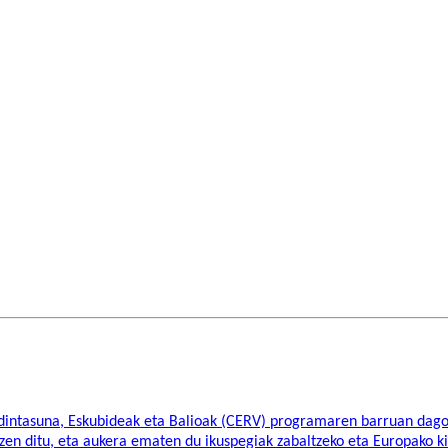
erdintasuna, Eskubideak eta Balioak (CERV) programaren barruan dag
rtzen ditu, eta aukera ematen du ikuspegiak zabaltzeko eta Europako k