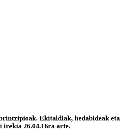
printzipioak. Ekitaldiak, hedabideak eta
irekia 26.04.16ra arte.