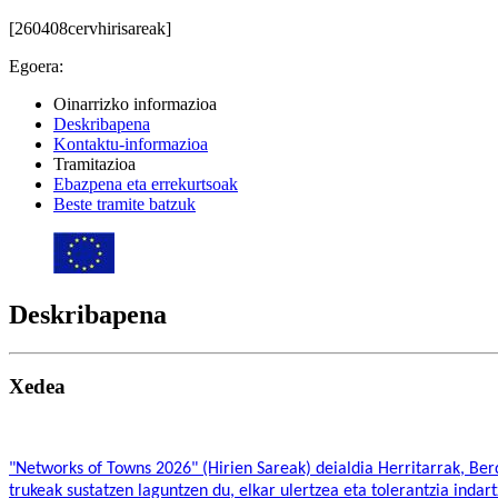
[260408cervhirisareak]
Egoera:
Oinarrizko informazioa
Deskribapena
Kontaktu-informazioa
Tramitazioa
Ebazpena eta errekurtsoak
Beste tramite batzuk
Deskribapena
Xedea
"Networks of Towns 2026" (Hirien Sareak) deialdia Herritarrak, B
trukeak sustatzen laguntzen du, elkar ulertzea eta tolerantzia inda