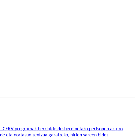
o. CERV programak herrialde desberdinetako pertsonen arteko
ide eta nortasun zentzua garatzeko, hirien sareen bidez.