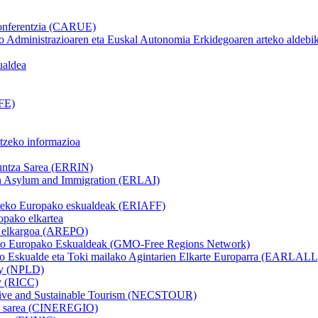
konferentzia (CARUE)
 Administrazioaren eta Euskal Autonomia Erkidegoaren arteko aldebik
ualdea
FE)
tzeko informazioa
kuntza Sarea (ERRIN)
on Asylum and Immigration (ERLAI)
itzeko Europako eskualdeak (ERIAFF)
pako elkartea
n elkargoa (AREPO)
beko Europako Eskualdeak (GMO-Free Regions Network)
ako Eskualde eta Toki mailako Agintarien Elkarte Europarra (EARLALL
ity (NPLD)
ty (RICC)
tive and Sustainable Tourism (NECSTOUR)
ko sarea (CINEREGIO)