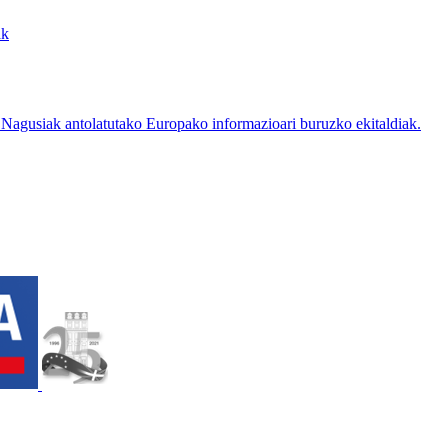
ak
Nagusiak antolatutako Europako informazioari buruzko ekitaldiak.