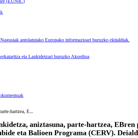
ture (EUNIC)
ak
Nagusiak antolatutako Europako informazioari buruzko ekitaldiak.
rkataritza eta Lankidetzari buruzko Akordioa
 dokumentuak
arte-hartzea, E...
nkidetza, aniztasuna, parte-hartzea, EBren 
bide eta Balioen Programa (CERV). Deialdi 