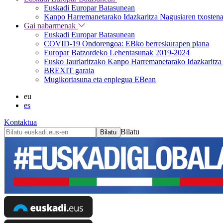
Euskadi Europar Batasunean
Kanpo Harremanetarako Idazkaritza Nagusiaren txosten
Gai nabarmenak
Euskadi Europar Batasunean
COVID-19 Ondorengoa: EBko berreskurapen plana
Europar Batzordeko Lehentasunak 2019-2024
Eusko Jaurlaritzako Kanpo Harremanetarako Idazkaritza 
BREXIT garaia
Mugikortasuna eta enplegua EBean
eu
es
Kontaktua
Bilatu