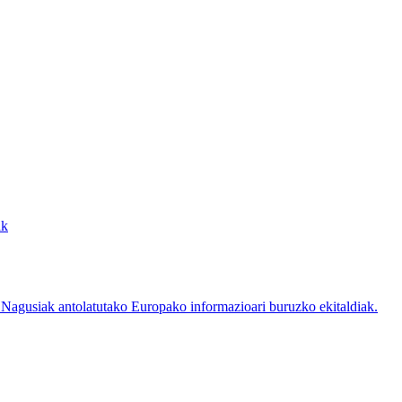
ak
Nagusiak antolatutako Europako informazioari buruzko ekitaldiak.