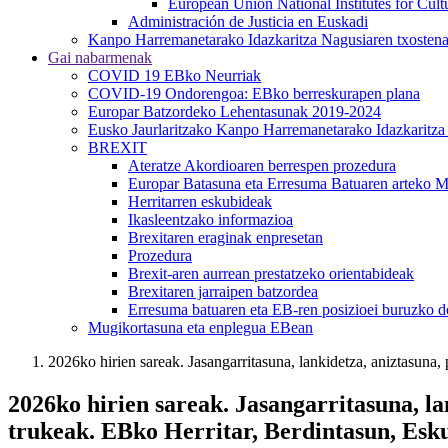
European Union National Institutes for Cul
Administración de Justicia en Euskadi
Kanpo Harremanetarako Idazkaritza Nagusiaren txosten
Gai nabarmenak
COVID 19 EBko Neurriak
COVID-19 Ondorengoa: EBko berreskurapen plana
Europar Batzordeko Lehentasunak 2019-2024
Eusko Jaurlaritzako Kanpo Harremanetarako Idazkaritza 
BREXIT
Ateratze Akordioaren berrespen prozedura
Europar Batasuna eta Erresuma Batuaren arteko Me
Herritarren eskubideak
Ikasleentzako informazioa
Brexitaren eraginak enpresetan
Prozedura
Brexit-aren aurrean prestatzeko orientabideak
Brexitaren jarraipen batzordea
Erresuma batuaren eta EB-ren posizioei buruzko
Mugikortasuna eta enplegua EBean
2026ko hirien sareak. Jasangarritasuna, lankidetza, aniztasuna, p
2026ko hirien sareak. Jasangarritasuna, la
trukeak. EBko Herritar, Berdintasun, Esku