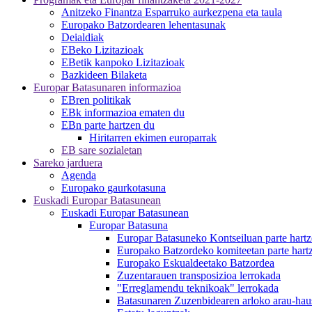
Anitzeko Finantza Esparruko aurkezpena eta taula
Europako Batzordearen lehentasunak
Deialdiak
EBeko Lizitazioak
EBetik kanpoko Lizitazioak
Bazkideen Bilaketa
Europar Batasunaren informazioa
EBren politikak
EBk informazioa ematen du
EBn parte hartzen du
Hiritarren ekimen europarrak
EB sare sozialetan
Sareko jarduera
Agenda
Europako gaurkotasuna
Euskadi Europar Batasunean
Euskadi Europar Batasunean
Europar Batasuna
Europar Batasuneko Kontseiluan parte hartz
Europako Batzordeko komiteetan parte hart
Europako Eskualdeetako Batzordea
Zuzentarauen transposizioa lerrokada
"Erreglamendu teknikoak" lerrokada
Batasunaren Zuzenbidearen arloko arau-hau