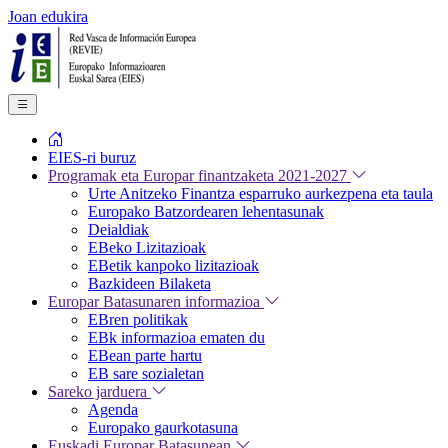
Joan edukira
EIES-ri buruz
Programak eta Europar finantzaketa 2021-2027
Urte Anitzeko Finantza esparruko aurkezpena eta taula
Europako Batzordearen lehentasunak
Deialdiak
EBeko Lizitazioak
EBetik kanpoko lizitazioak
Bazkideen Bilaketa
Europar Batasunaren informazioa
EBren politikak
EBk informazioa ematen du
EBean parte hartu
EB sare sozialetan
Sareko jarduera
Agenda
Europako gaurkotasuna
Euskadi Europar Batasunean