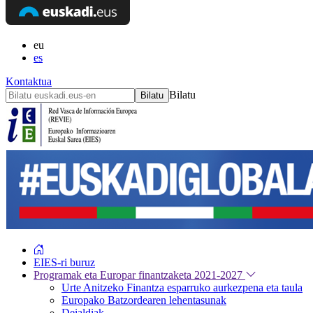
eu
es
Kontaktua
Bilatu
EIES-ri buruz
Programak eta Europar finantzaketa 2021-2027
Urte Anitzeko Finantza esparruko aurkezpena eta taula
Europako Batzordearen lehentasunak
Deialdiak