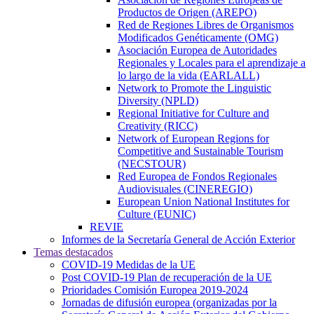
Productos de Origen (AREPO)
Red de Regiones Libres de Organismos
Modificados Genéticamente (OMG)
Asociación Europea de Autoridades
Regionales y Locales para el aprendizaje a
lo largo de la vida (EARLALL)
Network to Promote the Linguistic
Diversity (NPLD)
Regional Initiative for Culture and
Creativity (RICC)
Network of European Regions for
Competitive and Sustainable Tourism
(NECSTOUR)
Red Europea de Fondos Regionales
Audiovisuales (CINEREGIO)
European Union National Institutes for
Culture (EUNIC)
REVIE
Informes de la Secretaría General de Acción Exterior
Temas destacados
COVID-19 Medidas de la UE
Post COVID-19 Plan de recuperación de la UE
Prioridades Comisión Europea 2019-2024
Jornadas de difusión europea (organizadas por la