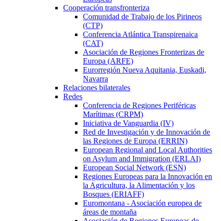
Cooperación transfronteriza
Comunidad de Trabajo de los Pirineos
(CTP)
Conferencia Atlántica Transpirenaica
(CAT)
Asociación de Regiones Fronterizas de
Europa (ARFE)
Eurorregión Nueva Aquitania, Euskadi,
Navarra
Relaciones bilaterales
Redes
Conferencia de Regiones Periféricas
Marítimas (CRPM)
Iniciativa de Vanguardia (IV)
Red de Investigación y de Innovación de
las Regiones de Europa (ERRIN)
European Regional and Local Authorities
on Asylum and Immigration (ERLAI)
European Social Network (ESN)
Regiones Europeas para la Innovación en
la Agricultura, la Alimentación y los
Bosques (ERIAFF)
Euromontana - Asociación europea de
áreas de montaña
Asociación de Regiones Europeas de